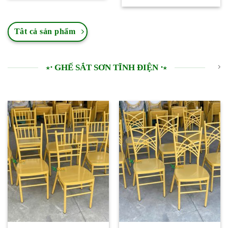
150.000 ₫
từ
đến
270.000
200.000 ₫
đến
300.000
Tât cả sản phẩm
⋆⋅ GHẾ SẮT SƠN TĨNH ĐIỆN ⋅⋆