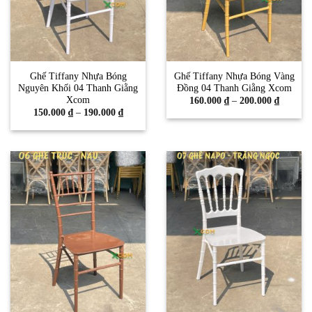
Ghế Tiffany Nhựa Bóng
Ghế Tiffany Nhựa Bóng Vàng
Nguyên Khối 04 Thanh Giằng
Đồng 04 Thanh Giằng Xcom
Xcom
Khoảng
160.000
₫
–
200.000
₫
giá:
Khoảng
150.000
₫
–
190.000
₫
từ
giá:
160.000
từ
đến
150.000 ₫
200.000
đến
190.000 ₫