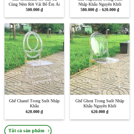
Cùng Nệm Rời Vải Bố Êm Ái
Nhập Khẩu Nguyên Khối
Khoảng
500.000
₫
580.000
₫
–
620.000
₫
giá:
từ
580.000 
đến
620.000 
Ghế Chanel Trong Suốt Nhập
Ghế Ghost Trong Suốt Nhập
Khẩu
Khẩu Nguyên Khối
620.000
₫
620.000
₫
Tât cả sản phẩm