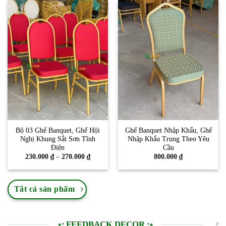
320.000 ₫
đến
400.000 
Bộ 03 Ghế Banquet, Ghế Hội
Ghế Banquet Nhập Khẩu, Ghế
Nghị Khung Sắt Sơn Tĩnh
Nhập Khẩu Trung Theo Yêu
Điện
Cầu
Khoảng
230.000
₫
–
270.000
₫
800.000
₫
giá:
từ
230.000 ₫
đến
Tât cả sản phẩm
270.000 ₫
⋆⋅ FEEDBACK DECOR ⋅⋆