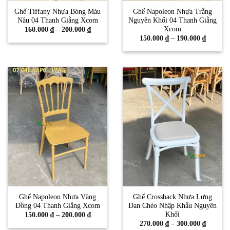
Ghế Tiffany Nhựa Bóng Màu
Ghế Napoleon Nhựa Trắng
Nâu 04 Thanh Giằng Xcom
Nguyên Khối 04 Thanh Giằng
Xcom
Khoảng
160.000
₫
–
200.000
₫
giá:
Khoảng
150.000
₫
–
190.000
₫
từ
giá:
160.000 ₫
từ
đến
150.000
200.000 ₫
đến
190.000
Ghế Napoleon Nhựa Vàng
Ghế Crossback Nhựa Lưng
Đồng 04 Thanh Giằng Xcom
Đan Chéo Nhập Khẩu Nguyên
Khối
Khoảng
150.000
₫
–
200.000
₫
giá:
Khoảng
270.000
₫
–
300.000
₫
từ
giá: