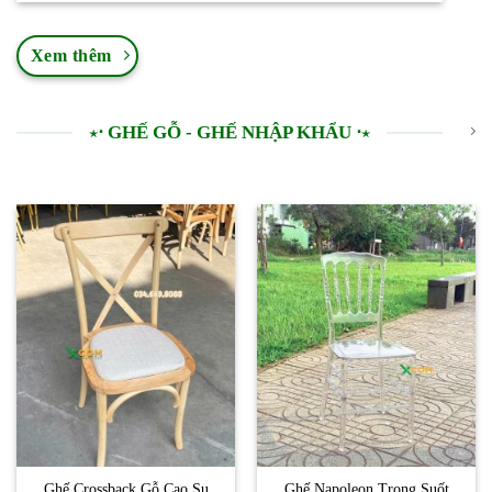
Xem thêm
⋆⋅ GHẾ GỖ - GHẾ NHẬP KHẨU ⋅⋆
Ghế Crossback Gỗ Cao Su
Ghế Napoleon Trong Suốt