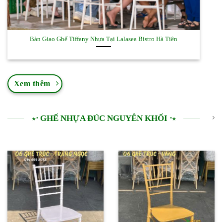
Bàn Giao Ghế Tiffany Nhựa Tại Lalasea Bistro Hà Tiên
Xem thêm
⋆⋅ GHẾ NHỰA ĐÚC NGUYÊN KHỐI ⋅⋆