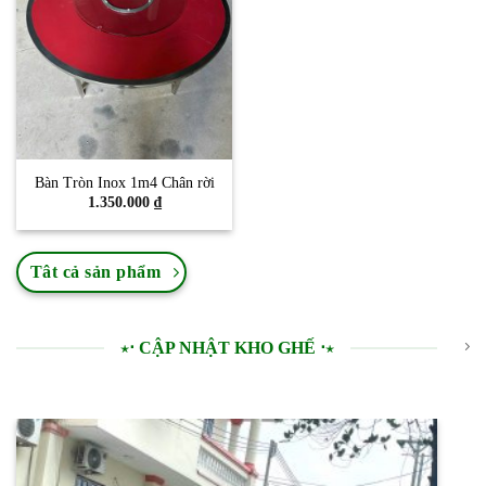
Bàn Tròn Inox 1m4 Chân rời
1.350.000
₫
Tât cả sản phẩm
⋆⋅ CẬP NHẬT KHO GHẾ ⋅⋆