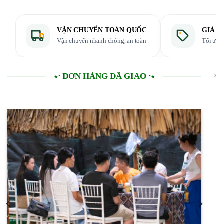
VẬN CHUYỂN TOÀN QUỐC
GIÁ T
Vận chuyển nhanh chóng, an toàn
Tối ưu 
⋆⋅ ĐƠN HÀNG ĐÃ GIAO ⋅⋆