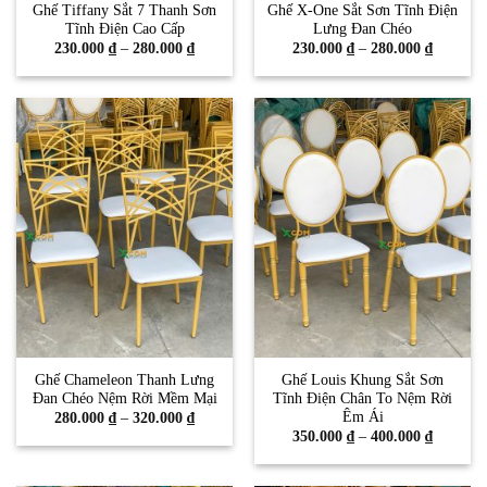
Ghế Tiffany Sắt 7 Thanh Sơn
Ghế X-One Sắt Sơn Tĩnh Điện
Tĩnh Điện Cao Cấp
Lưng Đan Chéo
Khoảng
Khoảng
230.000
₫
–
280.000
₫
230.000
₫
–
280.000
₫
giá:
giá:
từ
từ
230.000 ₫
230.000 
đến
đến
280.000 ₫
280.000 
Ghế Chameleon Thanh Lưng
Ghế Louis Khung Sắt Sơn
Đan Chéo Nệm Rời Mềm Mại
Tĩnh Điện Chân To Nệm Rời
Êm Ái
Khoảng
280.000
₫
–
320.000
₫
giá:
Khoảng
350.000
₫
–
400.000
₫
từ
giá:
280.000 ₫
từ
đến
350.000 