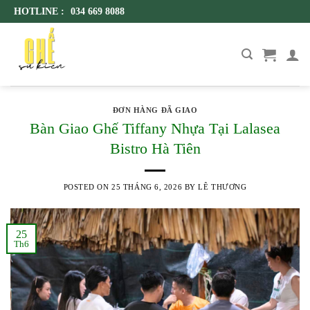
Skip
HOTLINE :
034 669 8088
to
content
ĐƠN HÀNG ĐÃ GIAO
Bàn Giao Ghế Tiffany Nhựa Tại Lalasea
Bistro Hà Tiên
POSTED ON
25 THÁNG 6, 2026
BY
LÊ THƯƠNG
25
Th6