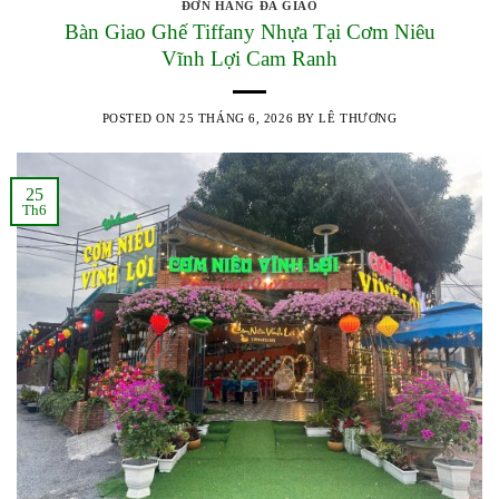
ĐƠN HÀNG ĐÃ GIAO
Bàn Giao Ghế Tiffany Nhựa Tại Cơm Niêu
Vĩnh Lợi Cam Ranh
POSTED ON
25 THÁNG 6, 2026
BY
LÊ THƯƠNG
25
Th6