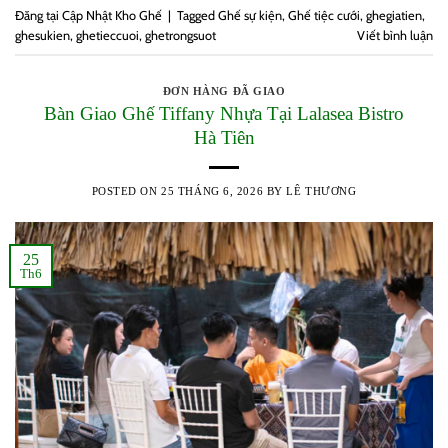
Đăng tại
Cập Nhật Kho Ghế
|
Tagged
Ghế sự kiện
,
Ghế tiệc cưới
,
ghegiatien
,
ghesukien
,
ghetieccuoi
,
ghetrongsuot
Viết bình luận
ĐƠN HÀNG ĐÃ GIAO
Bàn Giao Ghế Tiffany Nhựa Tại Lalasea Bistro
Hà Tiên
POSTED ON
25 THÁNG 6, 2026
BY
LÊ THƯƠNG
25
Th6