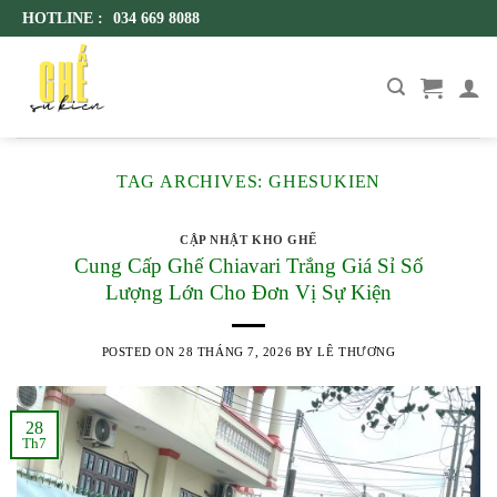
Skip
HOTLINE :
034 669 8088
to
content
TAG ARCHIVES:
GHESUKIEN
CẬP NHẬT KHO GHẾ
Cung Cấp Ghế Chiavari Trắng Giá Sỉ Số
Lượng Lớn Cho Đơn Vị Sự Kiện
POSTED ON
28 THÁNG 7, 2026
BY
LÊ THƯƠNG
28
Th7