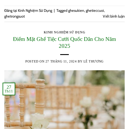
Đăng tại
Kinh Nghiệm Sử Dụng
|
Tagged
ghesukien
,
ghetieccuoi
,
ghetrongsuot
Viết bình luận
KINH NGHIỆM SỬ DỤNG
Điểm Mặt Ghế Tiệc Cưới Quốc Dân Cho Năm
2025
POSTED ON
27 THÁNG 11, 2024
BY
LÊ THƯƠNG
27
Th11