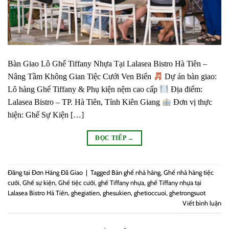
Bàn Giao Lô Ghế Tiffany Nhựa Tại Lalasea Bistro Hà Tiên –
Nâng Tầm Không Gian Tiệc Cưới Ven Biển
Dự án bàn giao:
Lô hàng Ghế Tiffany & Phụ kiện nệm cao cấp
Địa điểm:
Lalasea Bistro – TP. Hà Tiên, Tỉnh Kiên Giang
Đơn vị thực
hiện: Ghế Sự Kiện […]
ĐỌC TIẾP
→
Đăng tại
Đơn Hàng Đã Giao
|
Tagged
Bàn ghế nhà hàng
,
Ghế nhà hàng tiệc
cưới
,
Ghế sự kiện
,
Ghế tiệc cưới
,
ghế Tiffany nhựa
,
ghế Tiffany nhựa tại
Lalasea Bistro Hà Tiên
,
ghegiatien
,
ghesukien
,
ghetioccuoi
,
ghetrongsuot
Viết bình luận