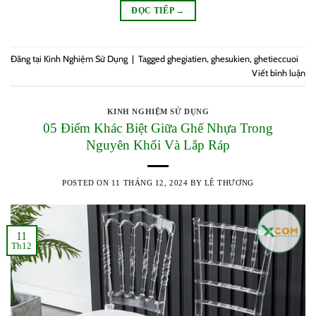
ĐỌC TIẾP
→
Đăng tại
Kinh Nghiệm Sử Dụng
|
Tagged
ghegiatien
,
ghesukien
,
ghetieccuoi
Viết bình luận
KINH NGHIỆM SỬ DỤNG
05 Điểm Khác Biệt Giữa Ghế Nhựa Trong
Nguyên Khối Và Lắp Ráp
POSTED ON
11 THÁNG 12, 2024
BY
LÊ THƯƠNG
11
Th12