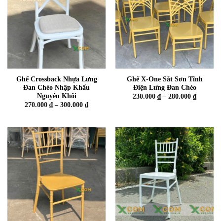
Ghế Crossback Nhựa Lưng
Ghế X-One Sắt Sơn Tĩnh
Đan Chéo Nhập Khẩu
Điện Lưng Đan Chéo
Nguyên Khối
Khoảng
230.000
₫
–
280.000
₫
giá:
Khoảng
270.000
₫
–
300.000
₫
từ
giá:
230.000 
từ
đến
270.000 ₫
280.000 
đến
300.000 ₫