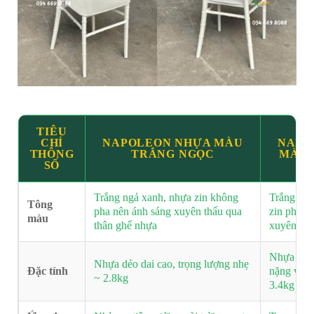
TIÊU
CHÍ
NAPOLEON NHỰA MÀU
NAPO
THÔNG
TRẮNG NGỌC
MÀU 
SỐ
Trắng ngả xanh, nhựa zin không
Trắng sữa
Tông
pha nên ánh sáng xuyên thấu qua
zin pha h
màu
thân ghế nhựa
xuyên sá
Nhựa đúc 
Nhựa dẻo dai cao, trọng lượng nhẹ
Đặc tính
nặng và c
~ 2.8kg
3.4kg