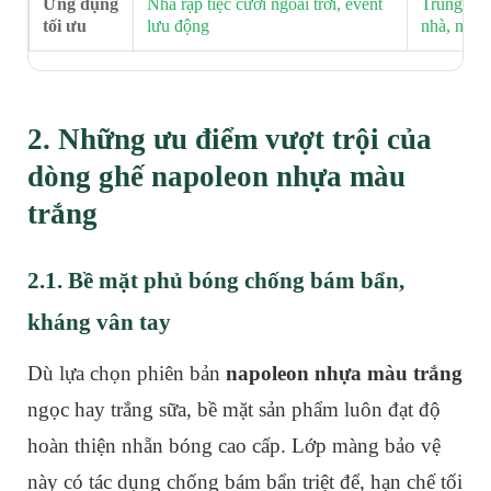
Ứng dụng
Nhà rạp tiệc cưới ngoài trời, event
Trung tâm 
tối ưu
lưu động
nhà, nhà 
2. Những ưu điểm vượt trội của
dòng ghế napoleon nhựa màu
trắng
2.1. Bề mặt phủ bóng chống bám bẩn,
kháng vân tay
Dù lựa chọn phiên bản
napoleon nhựa màu trắng
ngọc hay trắng sữa, bề mặt sản phẩm luôn đạt độ
hoàn thiện nhẵn bóng cao cấp. Lớp màng bảo vệ
này có tác dụng chống bám bẩn triệt để, hạn chế tối