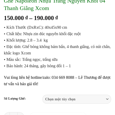
Ghế Napoleon Nhựa Trắng Nguyên Khối 04
Thanh Giằng Xcom
Khoảng
150.000
₫
–
190.000
₫
giá:
• Kích Thước (DxRxC): 40x45x90 cm
từ
• Chất liệu: Nhựa zin đúc nguyên khối đặc ruột
150.000 ₫
• Khối lượng: 2.8 – 3.4 kg
đến
• Đặc tính: Ghế bóng không bám bẩn, 4 thanh giằng, có nút chân,
190.000 ₫
khắc logo Xcom
• Màu sắc: Trắng ngọc, trắng sữa
• Bảo hành: 24 tháng, gãy hỏng đổi 1 – 1
Vui lòng liên hệ hotline/zalo: 034 669 8088 – Lê Thương để được
tư vấn và báo giá tốt!
Số Lượng Ghế:
Ghế Napoleon Nhựa Trắng Nguyên Khối 04 Thanh Giằng Xcom số lượ