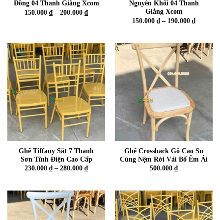
Đồng 04 Thanh Giằng Xcom
Nguyên Khối 04 Thanh
Giằng Xcom
Khoảng
150.000
₫
–
200.000
₫
giá:
Khoảng
150.000
₫
–
190.000
₫
từ
giá:
150.000 ₫
từ
đến
150.000 
200.000 ₫
đến
190.000 
Ghế Tiffany Sắt 7 Thanh
Ghế Crossback Gỗ Cao Su
Sơn Tĩnh Điện Cao Cấp
Cùng Nệm Rời Vải Bố Êm Ái
Khoảng
230.000
₫
–
280.000
₫
500.000
₫
giá:
từ
230.000 ₫
đến
280.000 ₫