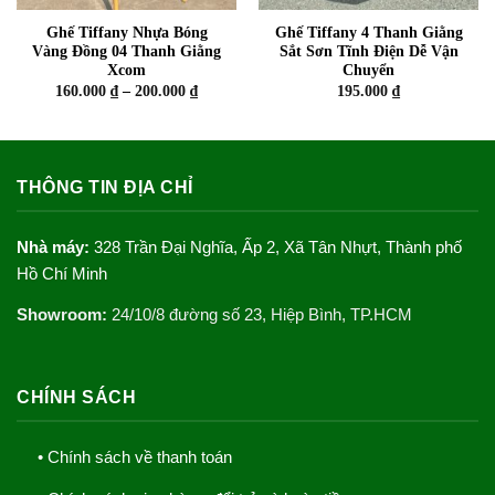
Ghế Tiffany Nhựa Bóng
Ghế Tiffany 4 Thanh Giằng
Vàng Đồng 04 Thanh Giằng
Sắt Sơn Tĩnh Điện Dễ Vận
Xcom
Chuyển
Khoảng
160.000
₫
–
200.000
₫
195.000
₫
giá:
từ
160.000 ₫
đến
200.000 ₫
THÔNG TIN ĐỊA CHỈ
Nhà máy:
328 Trần Đại Nghĩa, Ấp 2, Xã Tân Nhựt, Thành phố
Hồ Chí Minh
Showroom:
24/10/8 đường số 23, Hiệp Bình, TP.HCM
CHÍNH SÁCH
• Chính sách về thanh toán