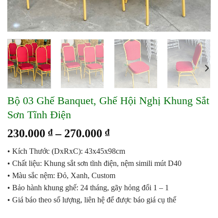
Bộ 03 Ghế Banquet, Ghế Hội Nghị Khung Sắt
Sơn Tĩnh Điện
Khoảng
230.000
₫
–
270.000
₫
giá:
• Kích Thước (DxRxC): 43x45x98cm
từ
• Chất liệu: Khung sắt sơn tĩnh điện, nệm simili mút D40
230.000 ₫
• Màu sắc nệm: Đỏ, Xanh, Custom
đến
• Bảo hành khung ghế: 24 tháng, gãy hỏng đổi 1 – 1
270.000 ₫
• Giá báo theo số lượng, liên hệ để được báo giá cụ thể