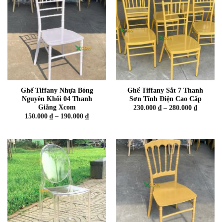
Ghế Tiffany Nhựa Bóng
Ghế Tiffany Sắt 7 Thanh
Nguyên Khối 04 Thanh
Sơn Tĩnh Điện Cao Cấp
Giằng Xcom
Khoảng
230.000
₫
–
280.000
₫
giá:
Khoảng
150.000
₫
–
190.000
₫
từ
giá:
230.000 
từ
đến
150.000 ₫
280.000 
đến
190.000 ₫