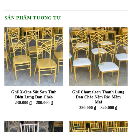
SẢN PHẨM TƯƠNG TỰ
Ghế X-One Sắt Sơn Tĩnh
Ghế Chameleon Thanh Lưng
Điện Lưng Đan Chéo
Đan Chéo Nệm Rời Mềm
Mại
Khoảng
230.000
₫
–
280.000
₫
giá:
Khoảng
280.000
₫
–
320.000
₫
từ
giá:
230.000 ₫
từ
đến
280.000 
280.000 ₫
đến
320.000 