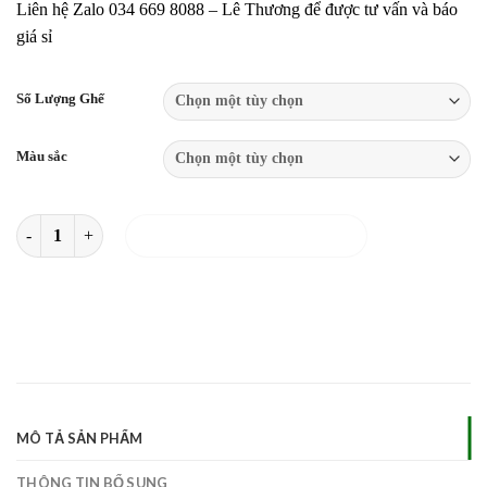
Liên hệ Zalo 034 669 8088 – Lê Thương để được tư vấn và báo
giá sỉ
Số Lượng Ghế
Màu sắc
Bộ 03 Ghế Banquet, Ghế Hội Nghị Khung Sắt Sơn Tĩnh Điện số lượng
THÊM VÀO GIỎ HÀNG
MÔ TẢ SẢN PHẨM
THÔNG TIN BỔ SUNG