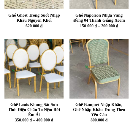
Ghế Ghost Trong Suốt Nhập
Ghế Napoleon Nhựa Vàng
Khẩu Nguyên Khối
Đồng 04 Thanh Giằng Xcom
Khoảng
620.000
₫
150.000
₫
–
200.000
₫
giá:
từ
150.000 
đến
200.000 
Ghế Louis Khung Sắt Sơn
Ghế Banquet Nhập Khẩu,
Tĩnh Điện Chân To Nệm Rời
Ghế Nhập Khẩu Trung Theo
Êm Ái
Yêu Cầu
Khoảng
350.000
₫
–
400.000
₫
800.000
₫
giá:
từ
350.000 ₫