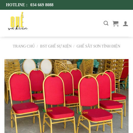
Skip
HOTLINE :
034 669 8088
to
content
TRANG CHỦ
/
BST GHẾ SỰ KIỆN
/
GHẾ SẮT SƠN TĨNH ĐIỆN