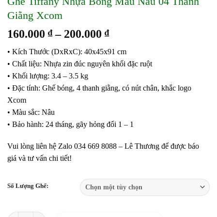
Ghế Tiffany Nhựa Bóng Màu Nâu 04 Thanh
Giằng Xcom
Khoảng
160.000
₫
–
200.000
₫
giá:
• Kích Thước (DxRxC): 40x45x91 cm
từ
• Chất liệu: Nhựa zin đúc nguyên khối đặc ruột
160.000 ₫
• Khối lượng: 3.4 – 3.5 kg
đến
• Đặc tính: Ghế bóng, 4 thanh giằng, có nút chân, khắc logo
200.000 ₫
Xcom
• Màu sắc: Nâu
• Bảo hành: 24 tháng, gãy hỏng đổi 1 – 1
Vui lòng liên hệ Zalo 034 669 8088 – Lê Thương để được báo
giá và tư vấn chi tiết!
Số Lượng Ghế:
Ghế Tiffany Nhựa Bóng Màu Nâu 04 Thanh Giằng Xcom số lượng