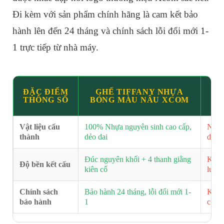
Đi kèm với sản phẩm chính hãng là cam kết bảo
hành lên đến 24 tháng và chính sách lỗi đổi mới 1-
1 trực tiếp từ nhà máy.
ĐẶC ĐIỂM
GHẾ TIFFANY NHỰA
N
THÔNG SỐ
BÓNG MÀU NÂU XCOM
Vật liệu cấu
100% Nhựa nguyên sinh cao cấp,
Nhựa 
thành
dẻo dai
dễ gi
Đúc nguyên khối + 4 thanh giằng
Khớp 
Độ bền kết cấu
kiên cố
lung 
Chính sách
Bảo hành 24 tháng, lỗi đổi mới 1-
Khôn
bảo hành
1
chín