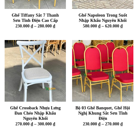
Ghế Tiffany Sắt 7 Thanh
Ghế Napoleon Trong Suốt
Sơn Tĩnh Điện Cao Cấp
Nhập Khẩu Nguyên Khối
Khoảng
Khoảng
230.000
₫
–
280.000
₫
580.000
₫
–
620.000
₫
giá:
giá:
từ
từ
230.000 ₫
580.000 
đến
đến
280.000 ₫
620.000 
Ghế Crossback Nhựa Lưng
Bộ 03 Ghế Banquet, Ghế Hội
Đan Chéo Nhập Khẩu
Nghị Khung Sắt Sơn Tĩnh
Nguyên Khối
Điện
Khoảng
Khoảng
270.000
₫
–
300.000
₫
230.000
₫
–
270.000
₫
giá:
giá:
từ
từ
270.000 ₫
230.000 