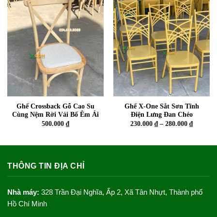
đến
đến
300.000 ₫
270.000 
Ghế Crossback Gỗ Cao Su
Ghế X-One Sắt Sơn Tĩnh
Cùng Nệm Rời Vải Bố Êm Ái
Điện Lưng Đan Chéo
Khoảng
500.000
₫
230.000
₫
–
280.000
₫
giá:
từ
230.000 
đến
280.000 
THÔNG TIN ĐỊA CHỈ
Nhà máy:
328 Trần Đại Nghĩa, Ấp 2, Xã Tân Nhựt, Thành phố
Hồ Chí Minh