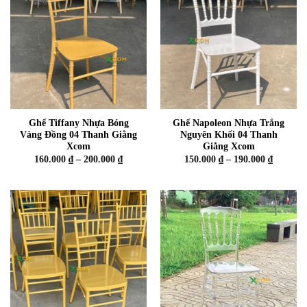
Ghế Tiffany Nhựa Bóng
Ghế Napoleon Nhựa Trắng
Vàng Đồng 04 Thanh Giằng
Nguyên Khối 04 Thanh
Xcom
Giằng Xcom
Khoảng
Khoảng
160.000
₫
–
200.000
₫
150.000
₫
–
190.000
₫
giá:
giá:
từ
từ
160.000 ₫
150.000 
đến
đến
200.000 ₫
190.000 