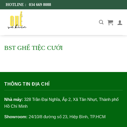
Skip
HOTLINE :
034 669 8088
to
content
BST GHẾ TIỆC CƯỚI
THÔNG TIN ĐỊA CHỈ
Nhà máy:
328 Trần Đại Nghĩa, Ấp 2, Xã Tân Nhựt, Thành phố
Hồ Chí Minh
Showroom:
24/10/8 đường số 23, Hiệp Bình, TP.HCM